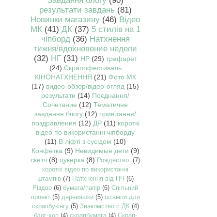
Завдання блогу
(90)
результати завдань
(81)
Новинки магазину
(46)
Відео
МК
(41)
ДК
(37)
5 стилів на 1
чіпборд
(36)
Натхнення
тижня/вдохновение недели
(32)
НГ
(31)
НР
(29)
трафарет
(24)
Скрапофестиваль
КІНОНАТХНЕННЯ
(21)
Фото МК
(17)
видео-обзор/відео-огляд
(15)
результати
(14)
Поєднання/
Сочетание
(12)
Тематичне
завдання блогу
(12)
привітання/
поздравления
(12)
ДР
(11)
короткі
відео по використанні чіпборду
(11)
В ліфті з сусідом
(10)
Конфетка
(9)
Невидимые дети
(9)
скетч
(8)
цукерка
(8)
Рождество.
(7)
короткі відео по використанні
штампів
(7)
Натхнення від ПЧ
(6)
Різдво
(6)
бумага/папір
(6)
Спільний
проект
(5)
деревяшки
(5)
штампи для
скрапбукінгу
(5)
Знакомство с ДК
(4)
блог-хоп
(4)
скрапбумага
(4)
Скрап-