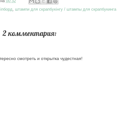
на
00:32
чіпборд
,
штампи для скрапбукінгу / штампы для скрапбукинга
2 комментария:
тересно смотреть и открытка чудестная!