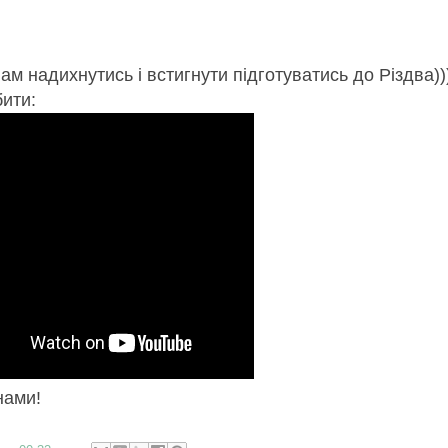
 надихнутись і встигнути підготуватись до Різдва))
бити:
нами!