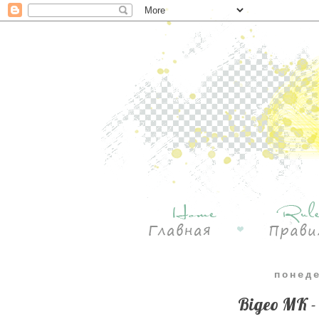
понед
Відео МК -