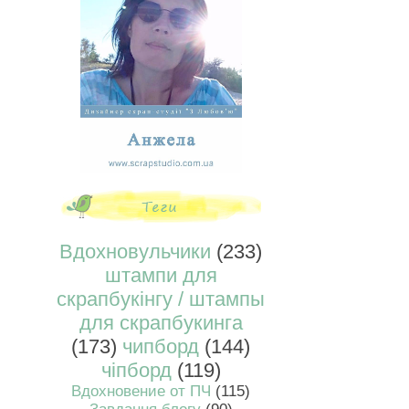
Вдохновульчики
(233)
штампи для
скрапбукінгу / штампы
для скрапбукинга
(173)
чипборд
(144)
чіпборд
(119)
Вдохновение от ПЧ
(115)